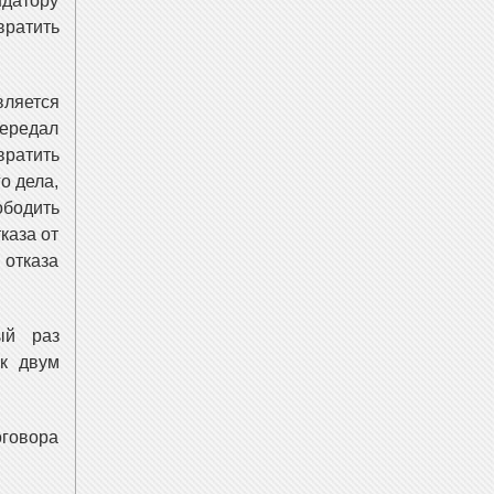
датору
вратить
вляется
передал
ратить
о дела,
бодить
каза от
 отказа
ый раз
к двум
оговора