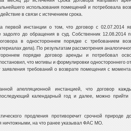
за месяц до истечения срока договора направил арен
альнейшего использования помещений и потребовала воз
действие в связи с истечением срока.
а первой инстанции о том, что договор с 02.07.2014 я
е задолго до обращения в суд. Собственник 12.08.2014 
оговора в одностороннем порядке с требованием возв
атериалах дела). По результатам рассмотрения аналогичног
стороннем порядке договор аренды и потребовал осво
остановил, что мотивы и формулировки одностороннего от
у заявления требований о возврате помещения с момента
анной апелляционной инстанцией, что договор кажд
 последующий календарный год и далее, можно прийти 
атического продления противоречит срочной природе д
я ничтожными, на что ранее указывал ФАС МО.