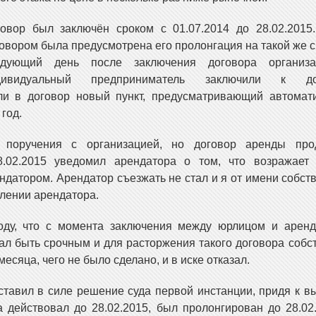
овор был заключён сроком с 01.07.2014 до 28.02.2015
овором была предусмотрена его пролонгация на такой же с
едующий день после заключения договора организ
дивидуальный предприниматель заключили к до
ли в договор новый пункт, предусматривающий автомат
год.
 поручения с организацией, но договор аренды про
8.02.2015 уведомил арендатора о том, что возражает 
атором. Арендатор съезжать не стал и я от имени собст
лении арендатора.
оду, что с момента заключения между юрлицом и аренд
ал быть срочным и для расторжения такого договора собс
есяца, чего не было сделано, и в иске отказал.
тавил в силе решение суда первой инстанции, придя к в
а действовал до 28.02.2015, был пролонгирован до 28.02