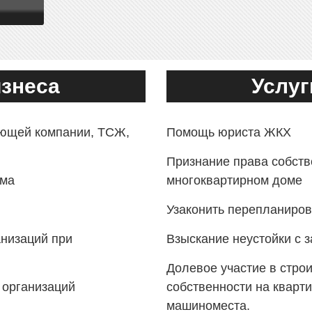
изнеса
Услуг
ющей компании, ТСЖ,
Помощь юриста ЖКХ
Признание права собст
зма
многоквартирном доме
Узаконить перепланиров
низаций при
Взыскание неустойки с 
Долевое участие в стро
 организаций
собственности на кварт
машиноместа.