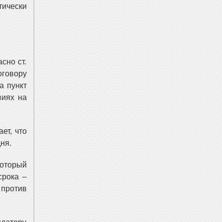
тически
сно ст.
оговору
а пункт
виях на
ет, что
ня.
оторый
срока –
 против