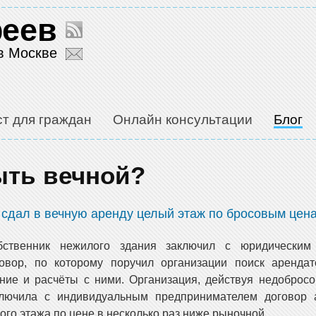
феев
в Москве
т для граждан
Онлайн консультации
Блог
ыть вечной?
т сдал в вечную аренду целый этаж по бросовым цен
бственник нежилого здания заключил с юридическим
говор, по которому поручил организации поиск аренда
ние и расчёты с ними. Организация, действуя недобросо
ключила с индивидуальным предпринимателем договор 
ого этажа по цене в несколько раз ниже рыночной.