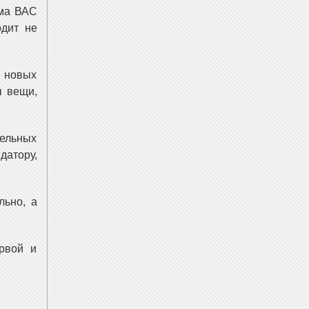
ума ВАС
одит не
я новых
ы вещи,
дельных
датору,
льно, а
рвой и