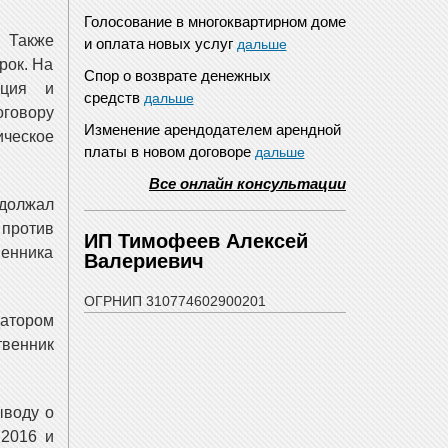
Голосование в многоквартирном доме
. Также
и оплата новых услуг
дальше
рок. На
Спор о возврате денежных
ация и
средств
дальше
говору
Изменение арендодателем арендной
ическое
платы в новом договоре
дальше
Все онлайн консультации
должал
против
ИП Тимофеев Алексей
венника
Валериевич
ОГРНИП 310774602900201
атором
твенник
ыводу о
.2016 и