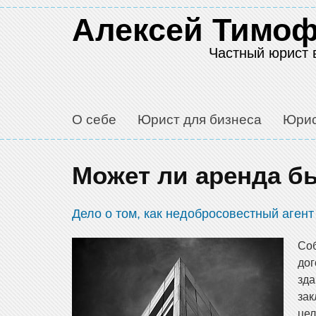
Алексей Тимо
Частный юрист 
О себе
Юрист для бизнеса
Юрис
Может ли аренда б
Дело о том, как недобросовестный аген
Со
до
зда
за
цел