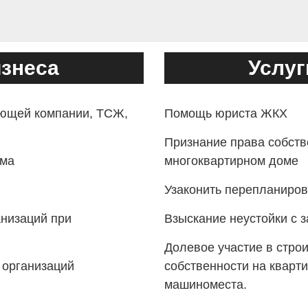
изнеса
Услуг
ющей компании, ТСЖ,
Помощь юриста ЖКХ
Признание права собст
зма
многоквартирном доме
Узаконить перепланиров
низаций при
Взыскание неустойки с 
Долевое участие в стро
 организаций
собственности на кварт
машиноместа.